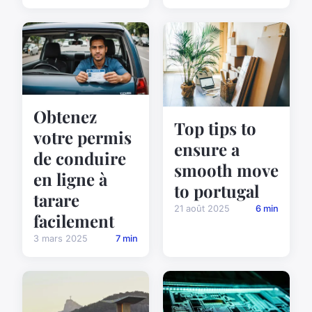
Obtenez
Top tips to
votre permis
ensure a
de conduire
smooth move
en ligne à
to portugal
tarare
21 août 2025
6 min
facilement
3 mars 2025
7 min