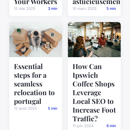
Your Workers
astucieusement
12 mai 2025
3 min
10 mars 2025
5 min
Essential
How Can
steps for a
Ipswich
seamless
Coffee Shops
relocation to
Leverage
portugal
Local SEO to
Increase Foot
12 août 2025
5 min
Traffic?
11 juin 2024
6 min